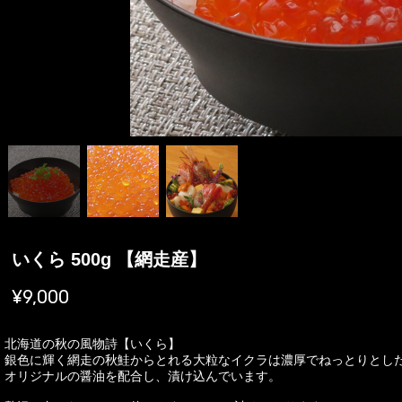
いくら 500g 【網走産】
¥9,000
北海道の秋の風物詩【いくら】
銀色に輝く網走の秋鮭からとれる大粒なイクラは濃厚でねっとりとし
オリジナルの醤油を配合し、漬け込んでいます。