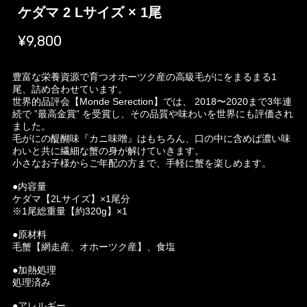
ケダマ 2 Lサイズ × 1尾
¥9,800
豊富な栄養資源で育つオホーツク産の高級毛がにをまるまる1
尾、詰め合わせています。
世界的品評会【Monde Serection】では、 2018〜2020まで3年連
続で ”最高金賞” を受賞し、その品質や味わいを世界にも評価され
ました。
毛がにの醍醐味『カニ味噌』はもちろん、口の中に含めば濃い味
わいと共に繊細な蟹の身が解けていきます。
小さなお子様からご年配の方まで、手軽に蟹を楽しめます。
●内容量
ケダマ【2Lサイズ】×1尾分
※1尾総重量【約320g】×1
●原材料
毛蟹【網走産、オホーツク産】、食塩
●加熱処理
処理済み
●アレルギー