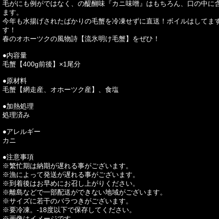
毛がにも例がではなく、の醍醐味『カニ味噌』はもちろん、口の中に
ます。
今年も水揚げされたばかりの毛蟹を冷凍せずに直送！ボイルはしてま
す！
春のオホーツクの風物詩【流氷明け毛蟹】をぜひ！
●内容量
毛蟹【400g前後】×1尾分
●原材料
毛蟹【網走産、オホーツク産】、食塩
●加熱処理
処理済み
●アレルギー
カニ
●注意事項
※繁忙期は納期が遅れる事がございます。
※漁によって発送が遅れる事がございます。
※到着後はお早めにお召し上がりください。
※離島などで一部配送ができない地域がございます。
※サイズに若干のバラつきがございます。
※要冷凍。-18度以下で保存してください。
※画像はイメージです。