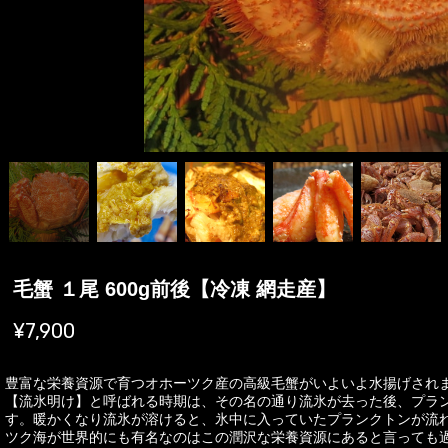
毛蟹 １尾 600g前後【冷凍 網走産】
¥7,900
豊富な栄養資源で育つオホーツク産の高級毛蟹がいよいよ水揚げされ
【流氷明け】と呼ばれる時期は、その名の通り流氷が去った後、プラ
す。暖かくなり流氷が溶けると、氷中に入っていたプランクトンが流
ツク海が世界的にも有名なのはこの潤沢な栄養資源にあると言っても