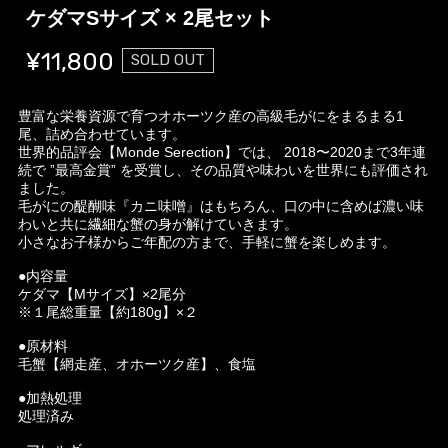
ケダマSサイズ × 2尾セット
¥11,800
SOLD OUT
豊富な栄養資源で育つオホーツク産の高級毛がにをまるまる1
尾、詰め合わせています。
世界的品評会【Monde Serection】では、 2018〜2020まで3年連
続で ”最高金賞” を受賞し、その品質や味わいを世界にも評価され
ました。
毛がにの醍醐味『カニ味噌』はもちろん、口の中に含めば濃い味
わいと共に繊細な蟹の身が解けていきます。
小さなお子様からご年配の方まで、手軽に蟹を楽しめます。
●内容量
ケダマ【Mサイズ】×2尾分
※１尾総重量【約180g】×２
●原材料
毛蟹【網走産、オホーツク産】、食塩
●加熱処理
処理済み